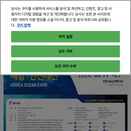
본
열
당사는 쿠키를 사용하여 서비스를 분석 및 개선하고, 컨텐츠, 광고 및 사
문
린
용자의 디지털 경험을 개선 및 개인화합니다. 당사는 또한 본 사이트에
바
페
대한 귀하의 이용 정보를 소셜 미디어, 광고 및 분석 파트너와 공유합니
2028년 6월 21일 - 23일
구독하기
로
쿠키 정책
다.
이
인천, 송도컨벤시아
지
가
쿠키 설정
탐
기
색
모두 거부
모든 쿠키 수락