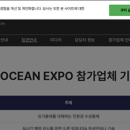
 경험을 개선 및 개인화합니다. 당사는 또한 본 사이트에 대한
쿠키 
1일 - 23일
시아
가안내
참관안내
미디어
담당자 정보
참가업체 인
참가안내
참관안내
공지사항 및 FAQ
행사 담당자
지자체 지원금 신청
참가업체 디렉토리
자료실
A OCEAN EXPO 참가업체
셔틀버스
부스배치도
참가업체 기술세미나
전시회 프로그램