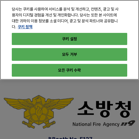
본
열
당사는 쿠키를 사용하여 서비스를 분석 및 개선하고, 컨텐츠, 광고 및 사
문
린
용자의 디지털 경험을 개선 및 개인화합니다. 당사는 또한 본 사이트에
바
페
대한 귀하의 이용 정보를 소셜 미디어, 광고 및 분석 파트너와 공유합니
2028년 6월 21일 - 23일
구독하기
로
쿠키 정책
다.
이
인천, 송도컨벤시아
지
가
쿠키 설정
탐
기
색
모두 거부
모든 쿠키 수락