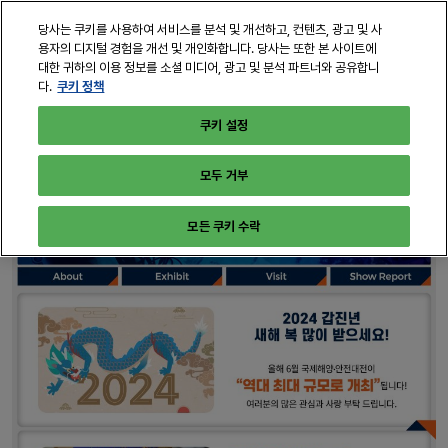
본
열
당사는 쿠키를 사용하여 서비스를 분석 및 개선하고, 컨텐츠, 광고 및 사
문
린
용자의 디지털 경험을 개선 및 개인화합니다. 당사는 또한 본 사이트에
바
페
대한 귀하의 이용 정보를 소셜 미디어, 광고 및 분석 파트너와 공유합니
2028년 6월 21일 - 23일
구독하기
로
쿠키 정책
다.
이
인천, 송도컨벤시아
지
가
쿠키 설정
탐
기
색
모두 거부
모든 쿠키 수락