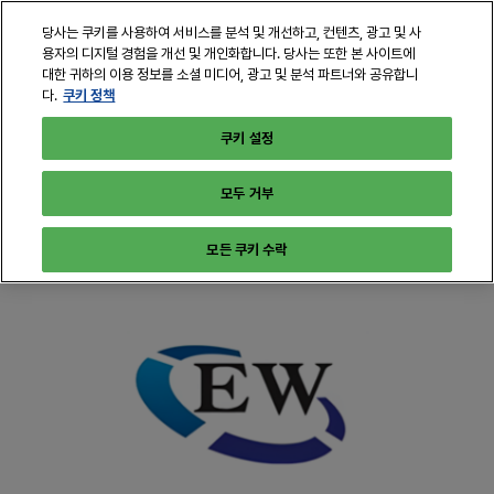
본
열
당사는 쿠키를 사용하여 서비스를 분석 및 개선하고, 컨텐츠, 광고 및 사
문
린
용자의 디지털 경험을 개선 및 개인화합니다. 당사는 또한 본 사이트에
바
페
대한 귀하의 이용 정보를 소셜 미디어, 광고 및 분석 파트너와 공유합니
2028년 6월 21일 - 23일
구독하기
로
쿠키 정책
다.
이
인천, 송도컨벤시아
지
가
쿠키 설정
탐
기
색
모두 거부
모든 쿠키 수락